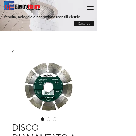
Vendita, noleggio e riparazione utensili elettrici
Contattaci
DISCO