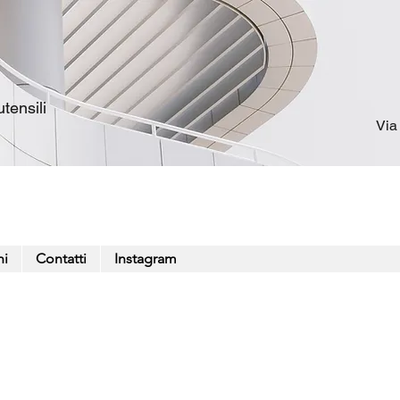
tensili
Via
ni
Contatti
Instagram