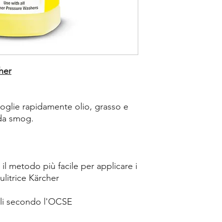
her
ioglie rapidamente olio, grasso e
 da smog.
è il metodo più facile per applicare i
litrice Kärcher
ili secondo l'OCSE