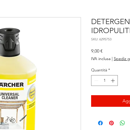
DETERGEN
IDROPULIT
SKU: 6295753
Prezzo
9,00 €
IVA inclusa
|
Spediz g
Quantità
*
Agg