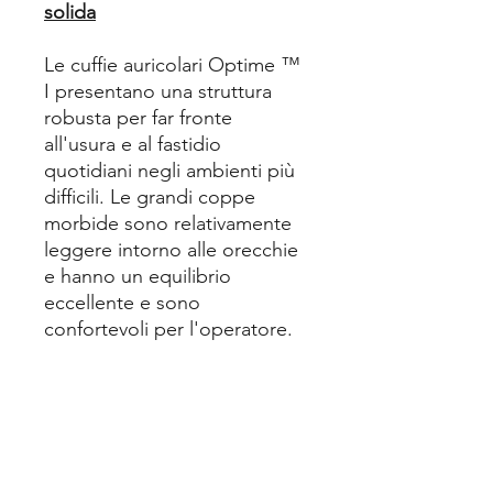
solida
Le cuffie auricolari Optime ™
I presentano una struttura
robusta per far fronte
all'usura e al fastidio
quotidiani negli ambienti più
difficili. Le grandi coppe
morbide sono relativamente
leggere intorno alle orecchie
e hanno un equilibrio
eccellente e sono
confortevoli per l'operatore.
Caratteristiche e vantaggi
• protezione acustica ideale
contro i rumori provenienti da