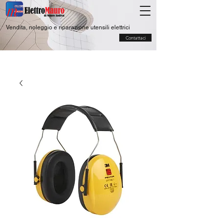
Vendita, noleggio e riparazione utensili elettrici
Contattaci