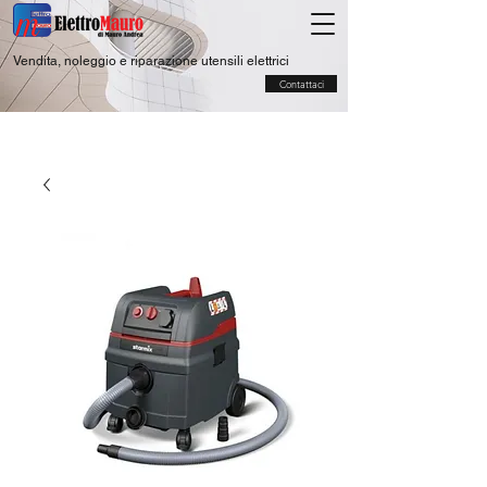
Vendita, noleggio e riparazione utensili elettrici
Contattaci