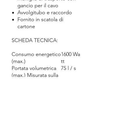
gancio per il cavo
Avvolgitubo e raccordo
Fornito in scatola di
cartone
SCHEDA TECNICA:
Consumo energetico
1600
Wa
(max.)
tt
Portata volumetrica
75
l / s
(max.) Misurata sulla
testa del motore
Portata volumetrica
45
l / s
(max.) Misurata
all'estremità del tubo
Vuoto (max.)
280
mba
Misurato sulla testa
r
del motore